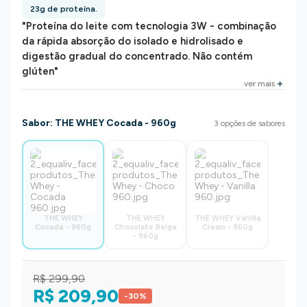
23g de proteína.
"Proteína do leite com tecnologia 3W - combinação
da rápida absorção do isolado e hidrolisado e
digestão gradual do concentrado. Não contém
glúten"
ver mais
Sabor
:
THE WHEY Cocada - 960g
3
opções de sabores
THE WHEY
THE WHEY
THE WHEY Vanilla
Cocada - 960g
Chocolate Belga
Cream - 960g
- 960g
R$ 299,90
R$ 209,90
-
30
%