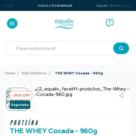
e)
Assine e Economize!
Equaliv. A ciência que perfor
O que você procura?
Nutri Performa
THE WHEY Cocada - 960g
-
30
%
OFF
Esgotado
PROTEÍNA
THE WHEY Cocada - 960g