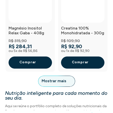
Magnésio Inositol
Creatina 100%
Relax Gaba - 408g
Monohidratada - 300g
R$
315
,
90
R$
109
,
90
R$
284
,
31
R$
92
,
90
ou
5
x de
R$
56
,
86
ou
1
x de
R$
92
,
90
Comprar
Comprar
Mostrar mais
Nutrição inteligente para cada momento do
seu dia.
Aqui se reúne o portfólio completo de soluções nutricionais da
Equaliv, com opções que atendem a diferentes objetivos de