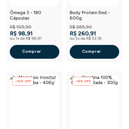
Ômega 3 - 180
Body Protein Red -
Cápsulas
600g
R$
109
,
90
R$
289
,
90
R$
98
,
91
R$
260
,
91
ou
1
x de
R$
98
,
91
ou
5
x de
R$
52
,
18
Comprar
Comprar
-
10
%
OFF
-
15
%
OFF