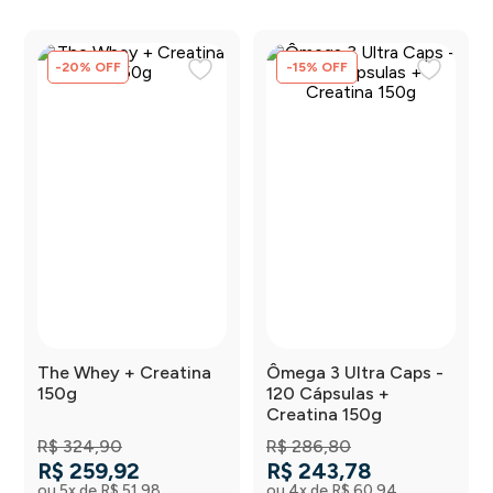
-
20
%
OFF
-
15
%
OFF
The Whey + Creatina
Ômega 3 Ultra Caps -
150g
120 Cápsulas +
Creatina 150g
R$
324
,
90
R$
286
,
80
R$
259
,
92
R$
243
,
78
ou
5
x de
R$
51
,
98
ou
4
x de
R$
60
,
94