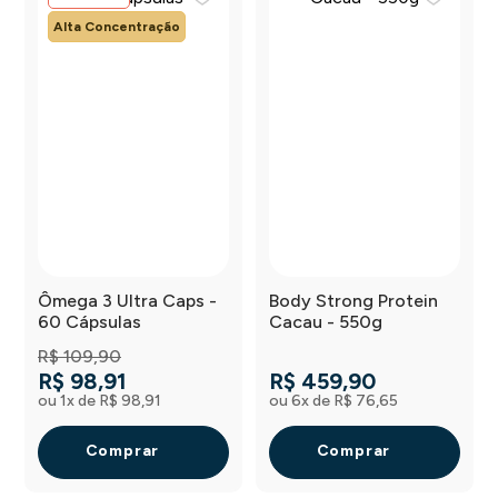
Alta Concentração
Ômega 3 Ultra Caps -
Body Strong Protein
60 Cápsulas
Cacau - 550g
R$
109
,
90
R$
98
,
91
R$
459
,
90
ou
1
x de
R$
98
,
91
ou
6
x de
R$
76
,
65
Comprar
Comprar