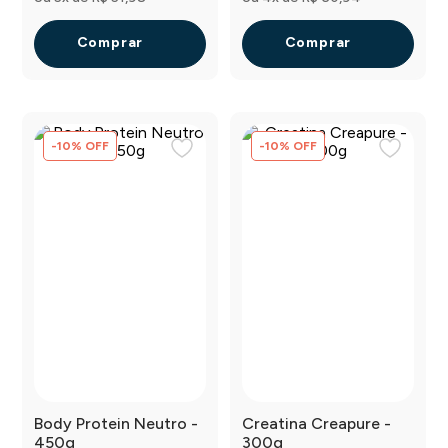
Comprar
Comprar
-
10
%
OFF
-
10
%
OFF
Body Protein Neutro -
Creatina Creapure -
450g
300g