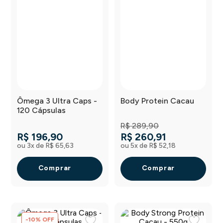
Ômega 3 Ultra Caps -
Body Protein Cacau
120 Cápsulas
R$
289
,
90
R$
196
,
90
R$
260
,
91
ou
3
x de
R$
65
,
63
ou
5
x de
R$
52
,
18
Comprar
Comprar
-
10
%
OFF