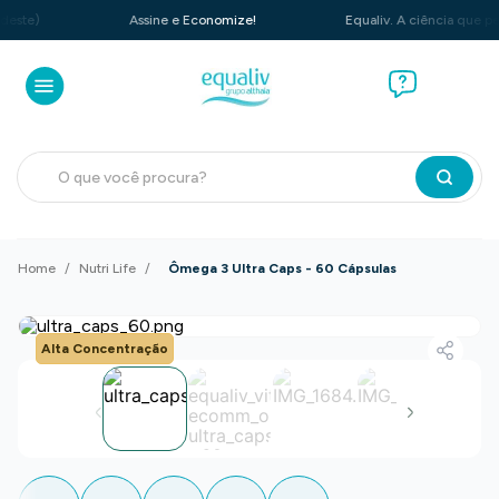
)
Assine e Economize!
Equaliv. A ciência que performa
O que você procura?
Nutri Life
Ômega 3 Ultra Caps - 60 Cápsulas
Alta Concentração