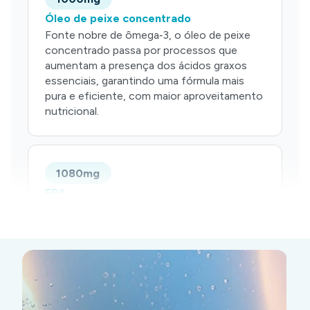
Óleo de peixe concentrado
Fonte nobre de ômega‑3, o óleo de peixe
concentrado passa por processos que
aumentam a presença dos ácidos graxos
essenciais, garantindo uma fórmula mais
pura e eficiente, com maior aproveitamento
nutricional.
1080mg
EPA
Contribui para o equilíbrio do organismo,
sendo amplamente reconhecido por seu
papel no suporte cardiovascular e
inflamatório.
HI
VI