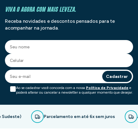
VIVA O AGORA COM MAIS LEVEZA.
Receba novidades e descontos pensados para te
acompanhar na jornada.
Cadastrar
Ao se cadastrar você concorda com a nossa
Política de Privacidade
e
poderá alterar ou cancelar a newsletter a qualquer momento que desejar.
ste)
Parcelamento em até 6x sem juros
Assine