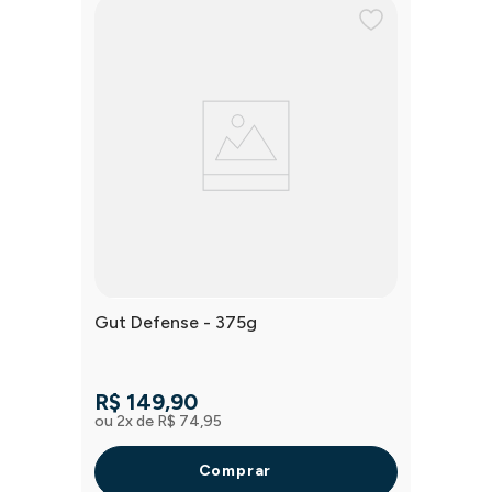
Gut Defense - 375g
R$
149
,
90
ou
2
x de
R$
74
,
95
Comprar