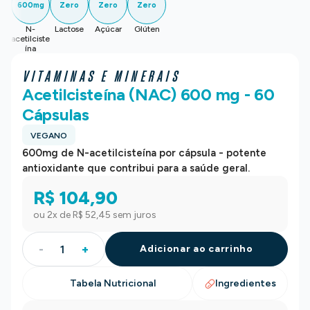
600mg
Zero
Zero
Zero
N-
Lactose
Açúcar
Glúten
acetilciste
ína
VITAMINAS E MINERAIS
Acetilcisteína (NAC) 600 mg - 60
Cápsulas
VEGANO
600mg de N-acetilcisteína por cápsula - potente
antioxidante que contribui para a saúde geral.
R$ 104,90
ou
2
x de
R$ 52,45
sem juros
-
+
Adicionar ao carrinho
Tabela Nutricional
Ingredientes