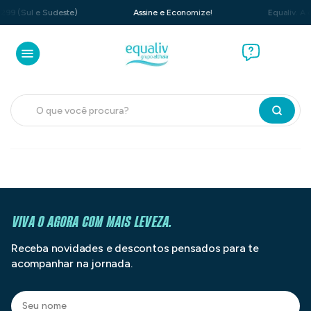
299 (Sul e Sudeste)
Assine e Economize!
Equaliv. A c
O que você procura?
VIVA O AGORA COM MAIS LEVEZA.
Receba novidades e descontos pensados para te
acompanhar na jornada.