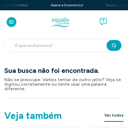
 (Sul e Sudeste)
Assine e Economize!
Equaliv. A ciên
O que você procura?
Sua busca não foi encontrada.
Não se preocupe. Vamos tentar de outro jeito? Veja se
digitou corretamente ou tente usar uma palavra
diferente.
Veja também
Ver todos