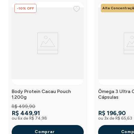
Alta Concentraç
-
10
%
OFF
Body Protein Cacau Pouch
Ômega 3 Ultra C
1.200g
Cápsulas
R$
499
,
90
R$
449
,
91
R$
196
,
90
ou
6
x de
R$
74
,
98
ou
3
x de
R$
65
,
63
Comprar
Comp